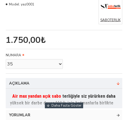
Model:
yaz0001
SABOTERLİK
1.750,00₺
NUMARA
AÇIKLAMA
Air max yandan açık sabo
terliğiyle siz yürürken daha
yüksek bir darbe dayanıklılığı için katmanlarla birlikte
devrimsel bir tasarıma sahiptir.
YORUMLAR
Açık Airmax Tam Ortopedik Sabo Terlik