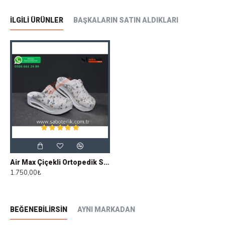
İLGILI ÜRÜNLER
BAŞKALARIN SATIN ALDIKLARI
????
Önemli Hatırlatma:
Kusursuz bir konfor
ve tam uyum için
lütfen tam ayak numaranızı
sipariş ediniz.
Air Max Sabo
, yürürken sunduğu devrimsel tasarımı ve
özel geliştirilmiş katmanlı yapısıyla
daha yüksek bir
darbe dayanıklılığı
sağlar. Adımlarınızı hafifletirken
vücut dengenizi optimize eden bu yenilikçi zayıflama
terliği, ayak sağlığınızı ve şıklığınızı bir arada sunar.
Öne Çıkan Özellikler
Katmanlı Air Max Teknolojisi:
Devrimsel
Air Max Çiçekli Ortopedik Sabo Terlik
1.750,00₺
nitelikteki çok katmanlı taban yapısı, yürüyüş
esnasında oluşan darbeleri maksimum seviyede
emer ve yüksek darbe dayanıklılığı sağlar.
BEĞENEBILIRSIN
AYNI MARKADAN
Terletmeyen Gözenekli Yüzey:
Hava