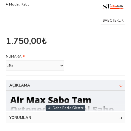
Model:
K955
SABOTERLİK
1.750,00₺
NUMARA
AÇIKLAMA
Air Max Sabo Tam
Ortopedik Orjinal Sabo
Terlik
YORUMLAR