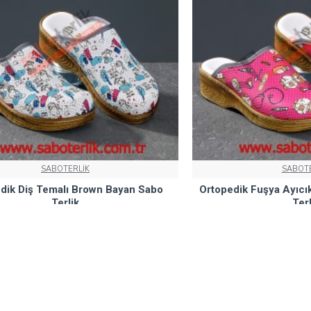
SABOTERLİK
SABOTE
dik Diş Temalı Brown Bayan Sabo
Ortopedik Fuşya Ayıcı
Terlik
Terl
1.650,00₺
1.650