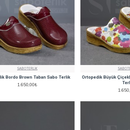
SABOTERLİK
SABOTE
ik Bordo Brown Taban Sabo Terlik
Ortopedik Büyük Çiçek
Terl
1.650,00₺
1.650