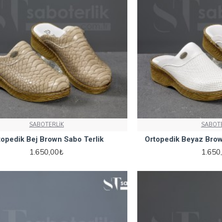
SABOTERLİK
SABOTE
topedik Bej Brown Sabo Terlik
Ortopedik Beyaz Brow
1.650,00₺
1.650