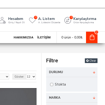
0
0
Hesabım
A. Listem
Karşılaştırma
Giriş / Kayıt Ol
A. Listesini Düzenle
Ürün Karşılaştırma
0
0 ürün - 0,00₺
HAKKIMIZDA
İLETIŞIM
Filtre
Clear
DURUMU
Göster:
Stokta
MARKA