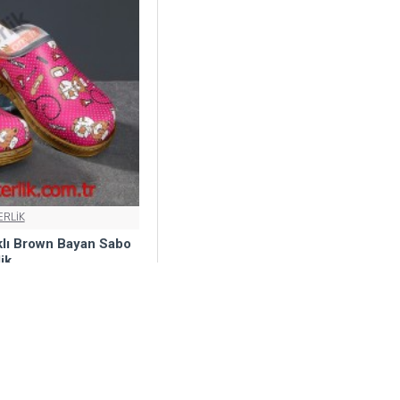
RLİK
klı Brown Bayan Sabo
ik
,00₺