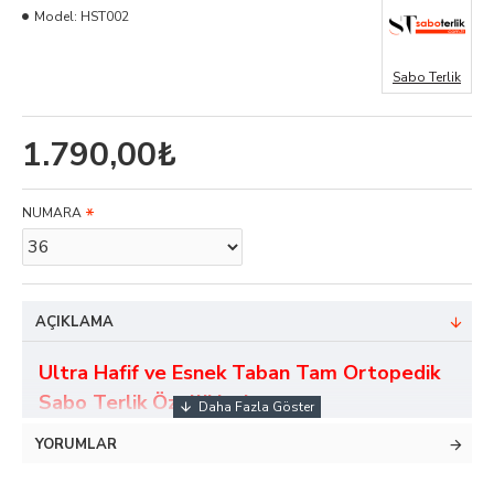
Model:
HST002
Sabo Terlik
1.790,00₺
NUMARA
AÇIKLAMA
Ultra Hafif ve Esnek Taban Tam Ortopedik
Sabo Terlik Özellikleri
YORUMLAR
*
Hava almasını sağlayan özel yüzeyi sayesinde
terlemeyi önler.